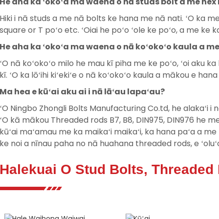
He aha ka ʻokoʻa ma waena o nā studs bolt a me hex 
Hiki i nā studs a me nā bolts ke hana me nā nati. ʻO ka 
square or T poʻo etc. ʻOiai he poʻo ʻole ke poʻo, a me ke k
He aha ka ʻokoʻa ma waena o nā koʻokoʻo kaula a me
ʻO nā koʻokoʻo milo he mau kī piha me ke poʻo, ʻoi aku ka
kī. ʻO ka lōʻihi kiʻekiʻe o nā koʻokoʻo kaula a mākou e hana ai 
Ma hea e kūʻai aku ai i nā lāʻau lapaʻau?
ʻO Ningbo Zhongli Bolts Manufacturing Co.td, he alakaʻi 
ʻO kā mākou Threaded rods B7, B8, DIN975, DIN976 he me
kūʻai maʻamau me ka maikaʻi maikaʻi, ka hana paʻa a me n
ke noi a nīnau paha no nā huahana threaded rods, e ʻoluʻ
Halekuai O Stud Bolts, Threaded