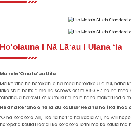
Hoʻolauna I Nā Lāʻau I Ulana ʻia
Māhele ʻO nā lāʻau Uila
Ma keʻano he hoʻokahi o nā mea hoʻolako uila nui, hana 
lako stud bolts a me nā screws astm A193 B7 no nā mea kū
ʻoihana, a hāʻawi i ke kumukūʻai hale hana maikaʻi loa a m
He aha ke ʻano o nā lāʻau kaula? He aha hoʻi ka inoa
ʻO nā koʻokoʻo wili, ʻike ʻia hoʻi ʻo nā kaola wili, nā wili hope
hoʻopaʻa kaula i loaʻa i ke koʻokoʻo lōʻihi me ke kaula ma nā