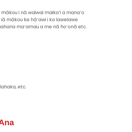
e mākou i nā waiwai maikaʻi a manaʻo
i iā mākou ke hāʻawi i ka lawelawe
​​​huahana maʻamau a me nā hoʻonā etc.
lahaka, etc.
 Ana