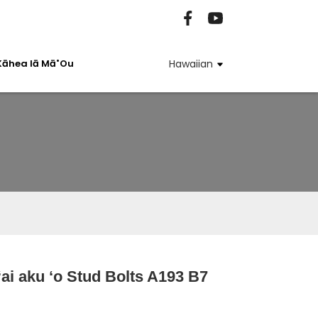
Kāhea Iā Mā˚ou
Hawaiian
ai aku ʻo Stud Bolts A193 B7
Loading...
Loading...
Loading...
Loading...