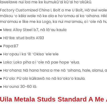
lawelawe nui loa me ke kumukūʻai kūʻai hoʻokūkū.
Factory Customized China L Bolt a me U Bolt, Hāʻawi wal
mākou ʻo kēia wale nō ke ala e hoʻomau ai ka ʻoihana. Hik
maʻamau e like me ka Logo, ka nui maʻamau, a i ʻole nā ​
● Mea: Alloy Steel b7, nā lāʻau kaula
● Hōʻike: stud bolts A193
● Papa:B7
● Hoʻopau i ka ʻili: ʻOkisa ʻeleʻele
● Loko: Loko piha a i ʻole nā ​​pae hope ʻelua.
● Hoʻohana: Nā hana hana a me nā ʻoihana, hale, alanui, a
● Pūʻolo: Pūʻolo kūikawā no nā koʻokoʻo kaula.
● Hoʻouna: 30-60 lā.
Uila Metala Studs Standard A Me