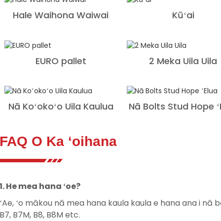
Hale Waihona Waiwai
Kūʻai
EURO pallet
2 Meka Uila Uila
Nā Koʻokoʻo Uila Kaulua
Nā Bolts Stud Hope ʻ
FAQ O Ka ʻoihana
1. He mea hana ʻoe?
ʻAe, ʻo mākou nā mea hana kaula kaula e hana ana i nā b
B7, B7M, B8, B8M etc.