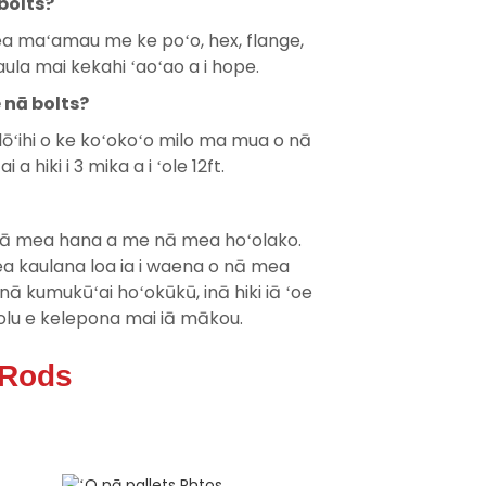
bolts?
mea maʻamau me ke poʻo, hex, flange,
aula mai kekahi ʻaoʻao a i hope.
 nā bolts?
 lōʻihi o ke koʻokoʻo milo ma mua o nā
a hiki i 3 mika a i ʻole 12ft.
i nā mea hana a me nā mea hoʻolako.
a kaulana loa ia i waena o nā mea
ā kumukūʻai hoʻokūkū, inā hiki iā ʻoe
olu e kelepona mai iā mākou.
 Rods