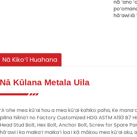
nā ʻano ʻo
poʻomanaʻ
hāʻawi iā 
Nā Kikoʻī Huahana
Nā Kūlana Metala Uila
ʻAʻohe mea kūʻai hou a mea kūʻai kahiko paha, Ke manaʻoʻi
pilina hilinaʻi no Factory Customized HDG ASTM A193 B7 
Head Stud Bolt, Hex Bolt, Anchor Bolt, Screw for Spare Pa
hāʻawi i ka maikaʻi maikaʻi loa i kā mākou mea kūʻai aku,