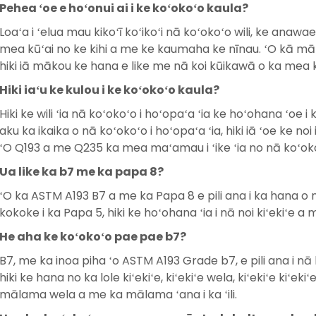
Pehea ʻoe e hoʻonui ai i ke koʻokoʻo kaula?
Loaʻa i ʻelua mau kikoʻī koʻikoʻi nā koʻokoʻo wili, ke anawa
mea kūʻai no ke kihi a me ke kaumaha ke nīnau. ʻO kā māk
hiki iā mākou ke hana e like me nā koi kūikawā o ka mea 
Hiki iaʻu ke kulou i ke koʻokoʻo kaula?
Hiki ke wili ʻia nā koʻokoʻo i hoʻopaʻa ʻia ke hoʻohana ʻoe i
aku ka ikaika o nā koʻokoʻo i hoʻopaʻa ʻia, hiki iā ʻoe ke n
ʻO Q193 a me Q235 ka mea maʻamau i ʻike ʻia no nā koʻok
Ua like ka b7 me ka papa 8?
ʻO ka ASTM A193 B7 a me ka Papa 8 e pili ana i ka hana o
kokoke i ka Papa 5, hiki ke hoʻohana ʻia i nā noi kiʻekiʻe a
He aha ke koʻokoʻo pae pae b7?
B7, me ka inoa piha ʻo ASTM A193 Grade b7, e pili ana i nā lāʻa
hiki ke hana no ka lole kiʻekiʻe, kiʻekiʻe wela, kiʻekiʻe kiʻekiʻe
mālama wela a me ka mālama ʻana i ka ʻili.