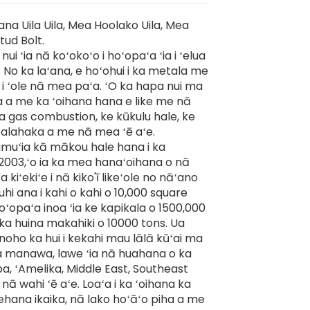
na Uila Uila, Mea Hoolako Uila, Mea
tud Bolt.
ui ʻia nā koʻokoʻo i hoʻopaʻa ʻia i ʻelua
No ka laʻana, e hoʻohui i ka metala me
 i ʻole nā ​​mea paʻa. ʻO ka hapa nui ma
a a me ka ʻoihana hana e like me nā
 gas combustion, ke kūkulu hale, ke
ā alahaka a me nā mea ʻē aʻe.
muʻia kā mākou hale hana i ka
2003,ʻo ia ka mea hanaʻoihana o nā
a kiʻekiʻe i nā kiko'ī likeʻole no nāʻano
E uhi ana i kahi o kahi o 10,000 square
oʻopaʻa inoa ʻia ke kapikala o 1500,000
ka huina makahiki o 10000 tons. Ua
oho ka hui i kekahi mau lālā kūʻai ma
ēia manawa, lawe ʻia nā huahana o ka
opa, ʻAmelika, Middle East, Southeast
nā wahi ʻē aʻe. Loaʻa i ka ʻoihana ka
nehana ikaika, nā lako hoʻāʻo piha a me