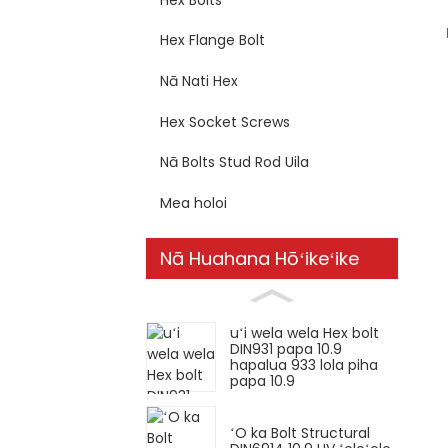
Hex Flange Bolt
Nā Nati Hex
Hex Socket Screws
Nā Bolts Stud Rod Uila
Mea holoi
Nā Huahana Hōʻikeʻike
uʻi wela wela Hex bolt
DIN931 papa 10.9
hapalua 933 lola piha
papa 10.9
ʻO ka Bolt Structural