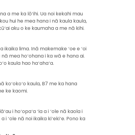
ena a me ka lōʻihi. Ua noi kekahi mau
ou hui he mea hana i nā kaula kaula,
kūʻai aku o ke kaumaha a me nā kihi.
 ka ikaika lima. Inā makemake ʻoe e ʻoi
oi i nā mea hoʻohana i ka wā e hana ai.
oʻo kaula hao haʻahaʻa.
 nā koʻokoʻo kaula, B7 me ka hana
 me ke kaomi.
u i hoʻopaʻa ʻia a i ʻole nā ​​​​kaola i
 a i ʻole nā ​​noi ikaika kiʻekiʻe. Pono ka