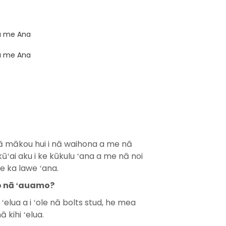
kā mākou hui i nā waihona a me nā
ʻai aku i ke kūkulu ʻana a me nā noi
e ka lawe ʻana.
 o nā ʻauamo?
 ʻelua a i ʻole nā ​​bolts stud, he mea
 kihi ʻelua.