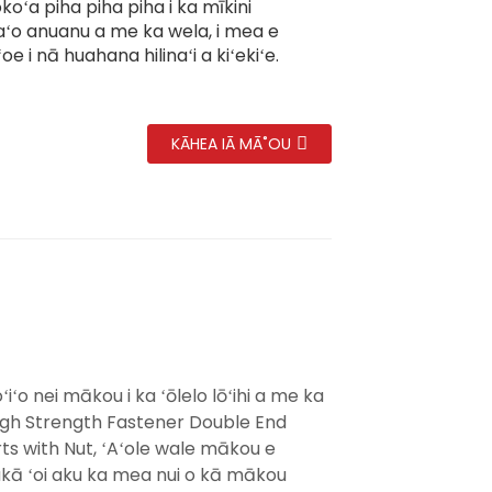
koʻa piha piha piha i ka mīkini
o anuanu a me ka wela, i mea e
ʻoe i nā huahana hilinaʻi a kiʻekiʻe.
KĀHEA IĀ MĀ˚OU
ʻo nei mākou i ka ʻōlelo lōʻihi a me ka
High Strength Fastener Double End
rts with Nut, ʻAʻole wale mākou e
 akā ʻoi aku ka mea nui o kā mākou