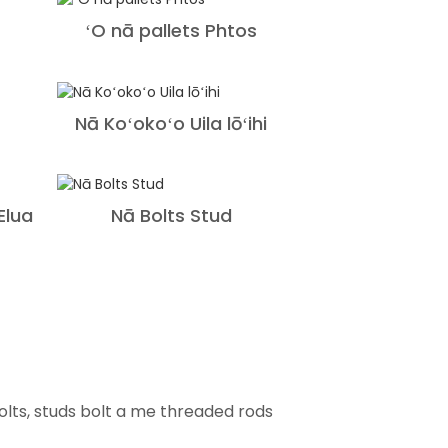
ʻO nā pallets Phtos
Nā Koʻokoʻo Uila lōʻihi
Elua
Nā Bolts Stud
olts, studs bolt a me threaded rods