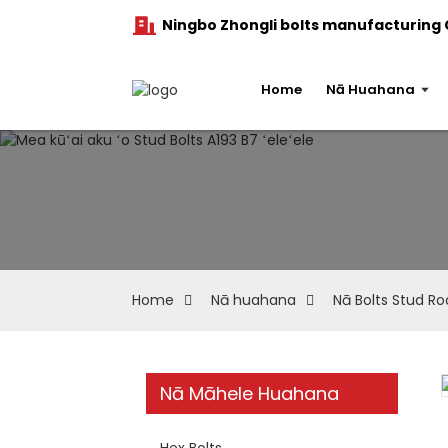
Ningbo Zhongli bolts manufacturing C
Home
Nā Huahana
Home
Nā huahana
Nā Bolts Stud Ro
Nā Māhele Huahana
Hex Bolts