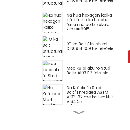
DIN6914 10.9 HV ʻeleʻele
Nā hua hexagon ikaika
kiʻekiʻe no ka hoʻohui
ʻana i nā bolts kūkulu
kila DIN6915
ʻO ka Bolt Structural
DIN6914 10.9 HV ʻeleʻele
Mea kūʻai aku ʻo Stud
Bolts A193 B7 ʻeleʻele
Nā Koʻokoʻo Stud
Bolt/Threaded ASTM
A193-B7 me ka Hex Nut
A194 2h
Hexagon bolt Loko pitch
maikaʻi DIN960 Gr12.9
ʻeleʻele