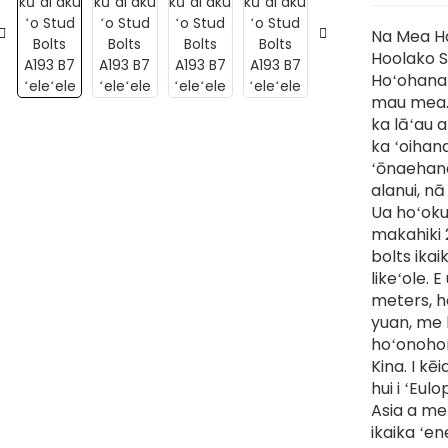
Na Mea Ha
Hoolako S
Hoʻohana n
mau mea. 
ka lāʻau a
ka ʻoihan
ʻōnaehana
alanui, n
Ua hoʻoku
makahiki 
bolts ikaik
likeʻole. 
meters, h
yuan, me 
hoʻonohon
Kina. I k
hui i ʻEul
Asia a me 
ikaika ʻe